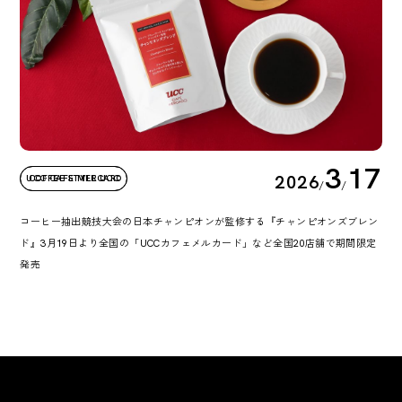
3
17
2026
UCC CAFE MERCARD
COFFEE STYLE UCC
/
/
コーヒー抽出競技大会の日本チャンピオンが監修する『チャンピオンズブレン
ド』3月19日より全国の「UCCカフェメルカード」など全国20店舗で期間限定
発売