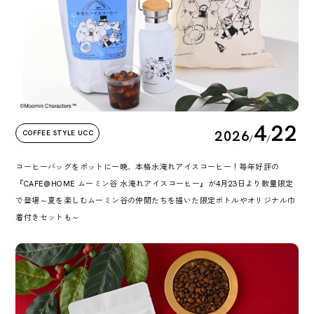
4
22
2026
COFFEE STYLE UCC
/
/
コーヒーバッグをポットに一晩、本格水淹れアイスコーヒー！毎年好評の
『CAFE@HOME ムーミン谷 水淹れアイスコーヒー』が4月23日より数量限定
で登場～夏を楽しむムーミン谷の仲間たちを描いた限定ボトルやオリジナル巾
着付きセットも～