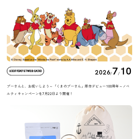
7
10
2026
UCC CAFE MERCARD
COFFEE STYLE UCC
/
/
プーさんと、お祝いしよう～「くまのプーさん」原作デビュー100周年～ノベ
ルティキャンペーンを7月22日より開催！